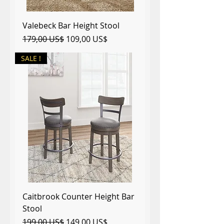
Valebeck Bar Height Stool
Precio
Precio de oferta
179,00 US$
109,00 US$
SALE !
Caitbrook Counter Height Bar
Stool
Precio
Precio de oferta
199,00 US$
149,00 US$