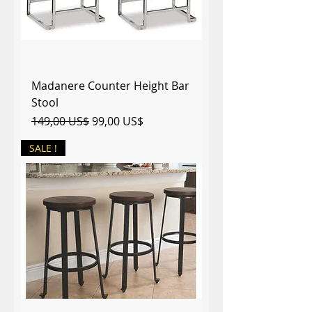
Madanere Counter Height Bar
Stool
Precio
Precio de oferta
149,00 US$
99,00 US$
SALE !