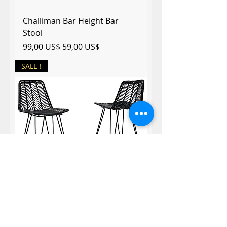
Challiman Bar Height Bar
Stool
Precio
Precio de oferta
99,00 US$
59,00 US$
SALE !
Angentree Counter Height Bar
Stool