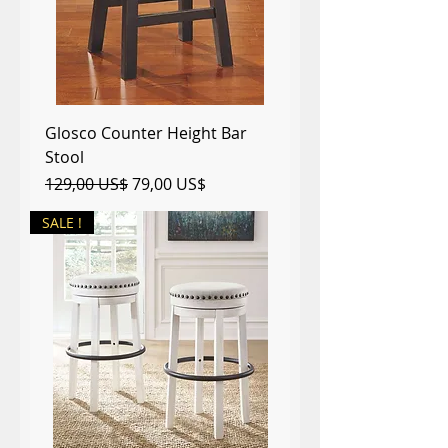
Glosco Counter Height Bar
Stool
Precio
Precio de oferta
129,00 US$
79,00 US$
SALE !