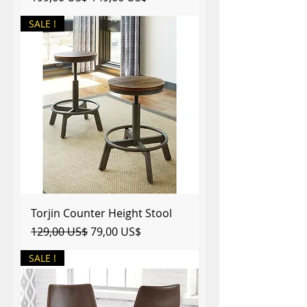
SALE !
Torjin Counter Height Stool
Precio
Precio de oferta
129,00 US$
79,00 US$
SALE !