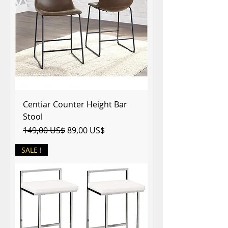
Centiar Counter Height Bar
Stool
Precio
Precio de oferta
149,00 US$
89,00 US$
SALE !